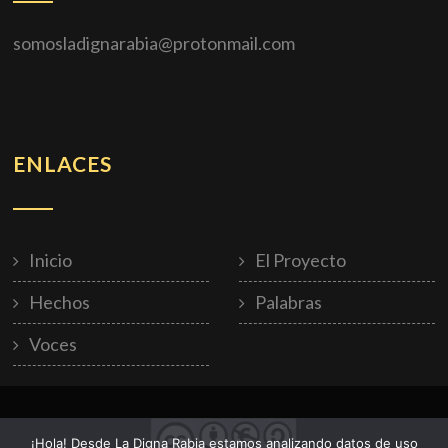
somosladignarabia@protonmail.com
ENLACES
Inicio
El Proyecto
Hechos
Palabras
Voces
¡Hola! Desde La Digna Rabia estamos analizando datos de uso