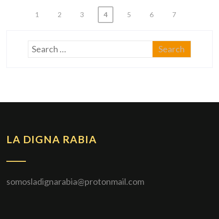
1
2
3
4
5
6
7
LA DIGNA RABIA
somosladignarabia@protonmail.com