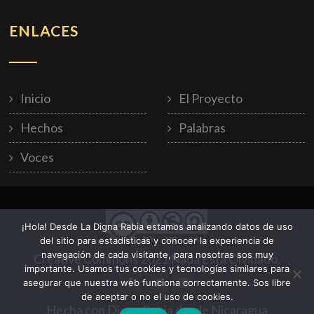
ENLACES
Inicio
El Proyecto
Hechos
Palabras
Voces
¡Hola! Desde La Digna Rabia estamos analizando datos de uso
del sitio para estadísticas y conocer la experiencia de
navegación de cada visitante, para nosotras sos muy
Creative Commons 2021 Nada Está Olvidado.
importante. Usamos tus cookies y tecnologías similares para
asegurar que nuestra web funciona correctamente. Sos libre
de aceptar o no el uso de cookies.
Hecha con Digna Rabia desde Nicaragua