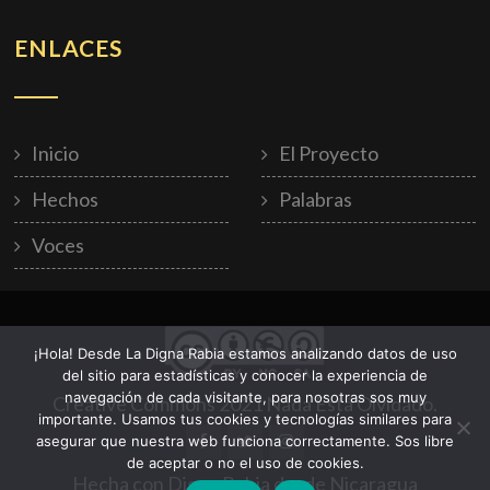
ENLACES
Inicio
El Proyecto
Hechos
Palabras
Voces
¡Hola! Desde La Digna Rabia estamos analizando datos de uso
del sitio para estadísticas y conocer la experiencia de
navegación de cada visitante, para nosotras sos muy
Creative Commons 2021 Nada Está Olvidado.
importante. Usamos tus cookies y tecnologías similares para
asegurar que nuestra web funciona correctamente. Sos libre
de aceptar o no el uso de cookies.
Hecha con Digna Rabia desde Nicaragua