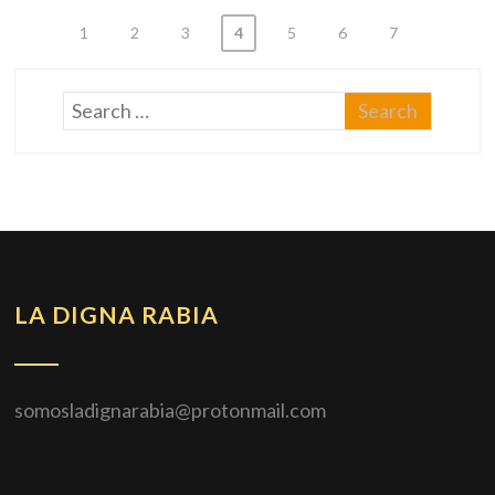
1
2
3
4
5
6
7
LA DIGNA RABIA
somosladignarabia@protonmail.com